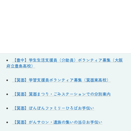
【箕面】西小サタデースクールの事務局お手伝い
【箕面】ふれあいホームサービス
【箕面】フードドライブ仕分けボランティア
【箕面】箕面観光ボランティア・新人ガイド募集
【豊中】学生生活支援員（介助員）ボランティア募集（大阪
府立豊島高校）
【箕面】学習支援員ボランティア募集（箕面東高校）
【箕面】箕面まつり・ごみステーションでの分別案内
【箕面】ぽんぽんファミリーひろばお手伝い
【箕面】がんサロン・遺族の集いの当日お手伝い